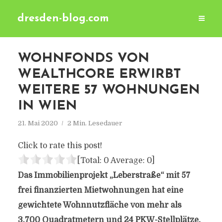
dresden-blog.com
WOHNFONDS VON
WEALTHCORE ERWIRBT
WEITERE 57 WOHNUNGEN
IN WIEN
21. Mai 2020
2 Min. Lesedauer
Click to rate this post!
[Total:
0
Average:
0
]
Das Immobilienprojekt „Leberstraße“ mit 57
frei finanzierten Mietwohnungen hat eine
gewichtete Wohnnutzfläche von mehr als
3.700 Quadratmetern und 24 PKW-Stellplätze.