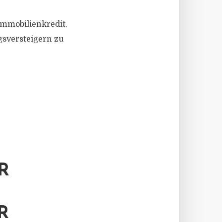
Immobilienkredit.
gsversteigern zu
R
R