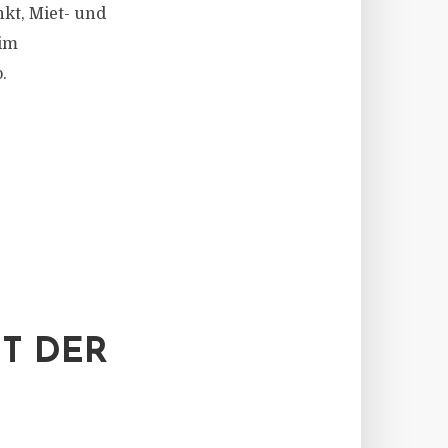
kt, Miet- und
 im
.
IT DER