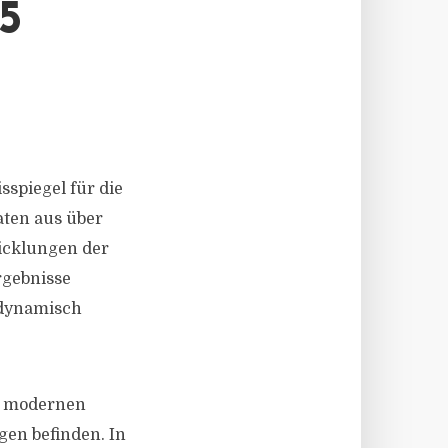
5
spiegel für die
aten aus über
wicklungen der
rgebnisse
 dynamisch
ch modernen
gen befinden. In