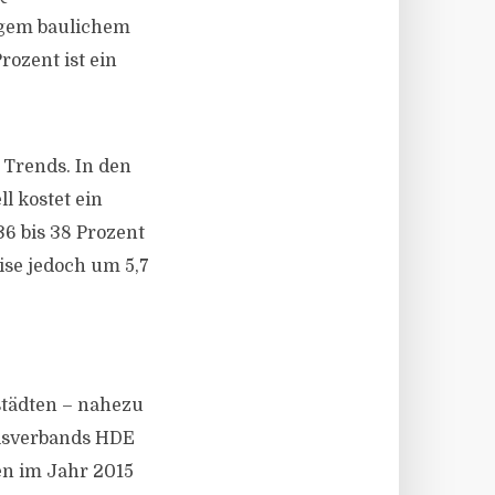
ngem baulichem
ozent ist ein
 Trends. In den
l kostet ein
36 bis 38 Prozent
ise jedoch um 5,7
städten – nahezu
elsverbands HDE
n im Jahr 2015