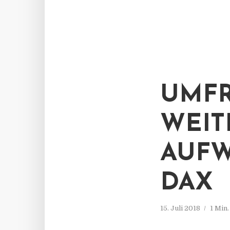
UMFR
WEIT
AUFW
DAX
15. Juli 2018
1 Min