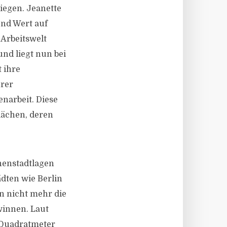
tiegen. Jeanette
end Wert auf
Arbeitswelt
und liegt nun bei
 ihre
hrer
narbeit. Diese
flächen, deren
nnenstadtlagen
ädten wie Berlin
en nicht mehr die
winnen. Laut
n Quadratmeter