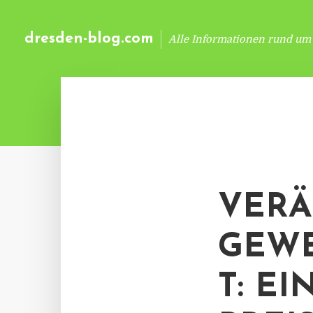
dresden-blog.com
Alle Informationen rund um
VER
GEWE
T: E