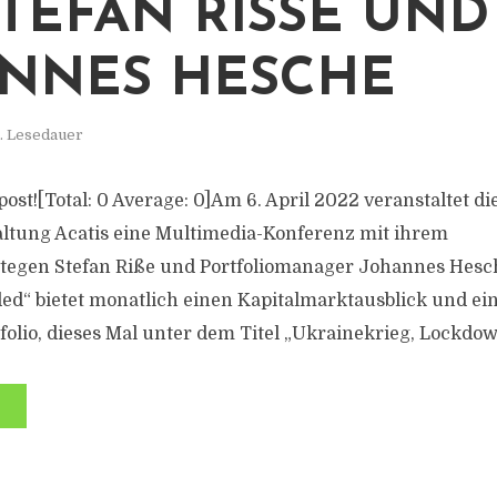
TEFAN RISSE UND J
NES HESCHE
. Lesedauer
s post![Total: 0 Average: 0]Am 6. April 2022 veranstaltet d
tung Acatis eine Multimedia-Konferenz mit ihrem
ategen Stefan Riße und Portfoliomanager Johannes Hesc
ded“ bietet monatlich einen Kapitalmarktausblick und ein
olio, dieses Mal unter dem Titel „Ukrainekrieg, Lockdown