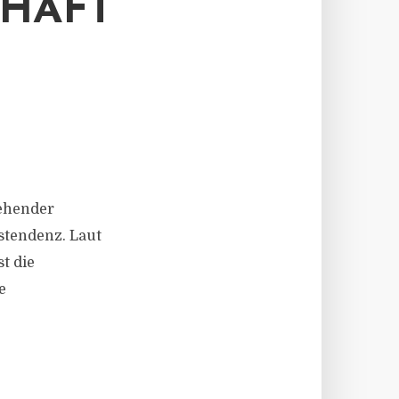
CHAFT
G
gehender
tstendenz. Laut
t die
e