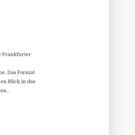
ie Frankfurter
he. Das Format
en Blick in das
s...