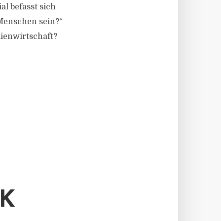
al befasst sich
Menschen sein?“
ilienwirtschaft?
CK