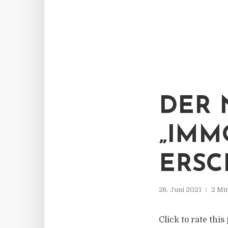
DER 
„IMM
ERSC
26. Juni 2021
2 Mi
Click to rate thi