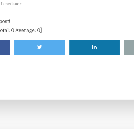
. Lesedauer
post!
otal:
0
Average:
0
]