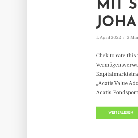
MIT S
OHAN
1. April 2022
2 Min
Click to rate thi
Vermögensverwal
Kapitalmarktstr
„Acatis Value Ad
Acatis-Fondsportf
WEITERLESEN