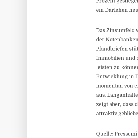
Prozent gestiege
ein Darlehen ne
Das Zinsumfeld wi
der Notenbanken 
Pfandbriefen stü
Immobilien und d
leisten zu könne
Entwicklung in 
momentan von ei
aus. Langanhalt
zeigt aber, dass 
attraktiv gebliebe
Quelle: Pressemi