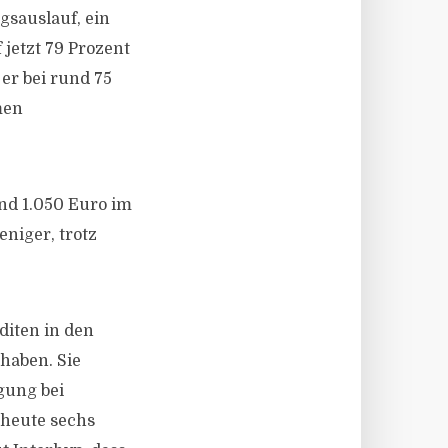
gsauslauf, ein
 jetzt 79 Prozent
 er bei rund 75
men
und 1.050 Euro im
niger, trotz
diten in den
haben. Sie
gung bei
 heute sechs