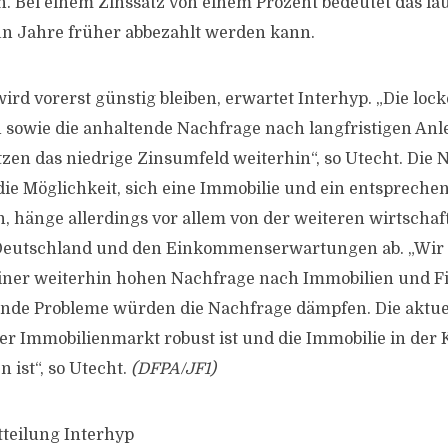
n. Bei einem Zinssatz von einem Prozent bedeutet das lau
un Jahre früher abbezahlt werden kann.
rd vorerst günstig bleiben, erwartet Interhyp. „Die lock
sowie die anhaltende Nachfrage nach langfristigen Anl
tzen das niedrige Zinsumfeld weiterhin“, so Utecht. Die
ie Möglichkeit, sich eine Immobilie und ein entspreche
n, hänge allerdings vor allem von der weiteren wirtschaf
Deutschland und den Einkommenserwartungen ab. „Wir
ner weiterhin hohen Nachfrage nach Immobilien und F
ende Probleme würden die Nachfrage dämpfen. Die aktue
der Immobilienmarkt robust ist und die Immobilie in der 
n ist“, so Utecht.
(DFPA/JF1)
tteilung Interhyp