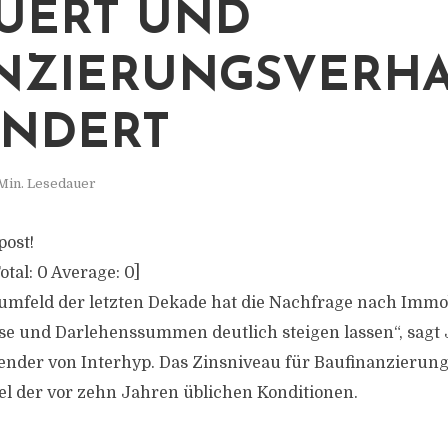
UERT UND
NZIERUNGSVERH
NDERT
Min. Lesedauer
post!
otal:
0
Average:
0
]
umfeld der letzten Dekade hat die Nachfrage nach Immob
se und Darlehenssummen deutlich steigen lassen“, sagt 
ender von Interhyp. Das Zinsniveau für Baufinanzierunge
el der vor zehn Jahren üblichen Konditionen.