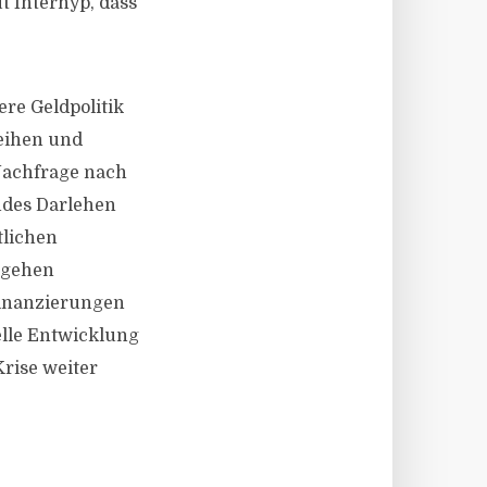
t Interhyp, dass
ere Geldpolitik
eihen und
 Nachfrage nach
ndes Darlehen
tlichen
 gehen
inanzierungen
lle Entwicklung
Krise weiter