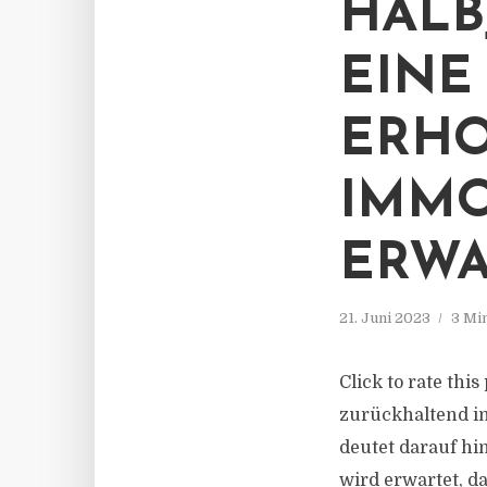
HALB
EINE
ERHO
IMMO
ERWA
21. Juni 2023
3 Mi
Click to rate thi
zurückhaltend in
deutet darauf hin
wird erwartet, d