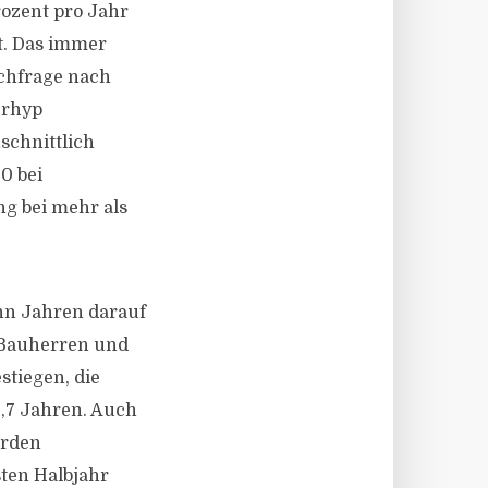
ozent pro Jahr
t. Das immer
achfrage nach
erhyp
schnittlich
0 bei
ng bei mehr als
hn Jahren darauf
i Bauherren und
stiegen, die
3,7 Jahren. Auch
urden
ten Halbjahr