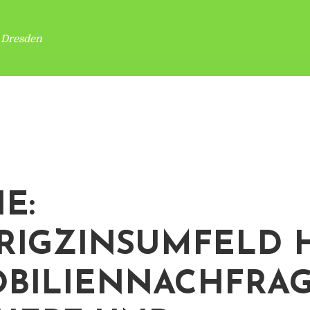
 Dresden
E:
RIGZINSUMFELD 
BILIENNACHFRA