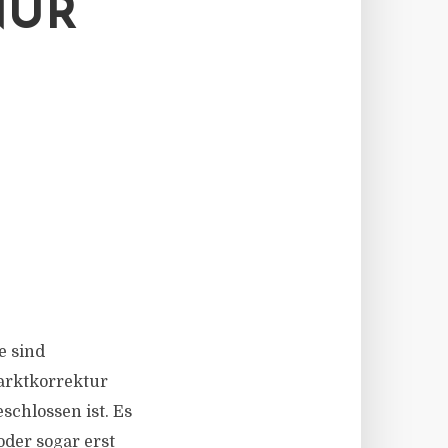
NUR
e sind
Marktkorrektur
schlossen ist. Es
oder sogar erst