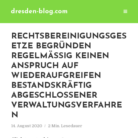
dresden-blog.com
RECHTSBEREINIGUNGSGES
ETZE BEGRÜNDEN
REGELMÄSSIG KEINEN A
NSPRUCH AUF W
IEDERAUFGREIFEN B
ESTANDSKRÄFTIG A
BGESCHLOSSENER V
ERWALTUNGSVERFAHREN
14. August 2020
2 Min. Lesedauer