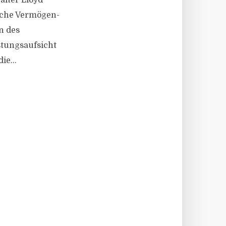
alter Lloyd
sche Vermögen-
n des
stungsaufsicht
ie...