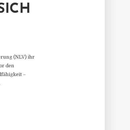
SICH
erung (NLV) ihr
or den
dfähigkeit –
.