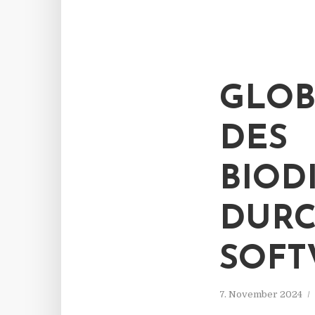
GLOB
DES
BIOD
DURC
SOF
7. November 2024