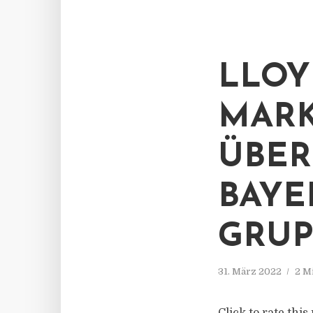
LLOY
MARK
ÜBE
BAYE
GRUP
31. März 2022
2 M