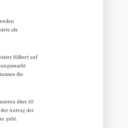
henden
iete als
ster Hilbert auf
hnungsmarkt
tnisses die
mieten über 10
 der Antrag der
er geht.