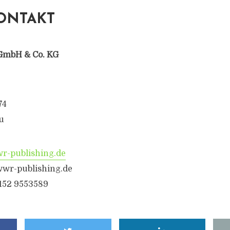
ONTAKT
GmbH & Co. KG
74
u
-publishing.de
wr-publishing.de
6152 9553589