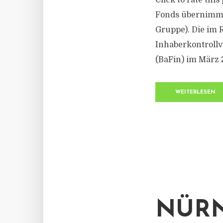
Click to rate th
Fonds übernimmt 
Gruppe). Die im
Inhaberkontrollv
(BaFin) im März 
WEITERLESEN
NÜRN