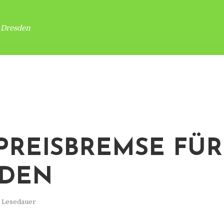
 Dresden
PREISBREMSE FÜR
SDEN
. Lesedauer