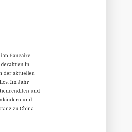
nion Bancaire
nderaktien in
n der aktuellen
lios. Im Jahr
ktienrenditen und
enländern und
stanz zu China