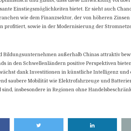
 optimistisch und glaubt, dass diese Entwicklung vorübe
sante Einstiegsmöglichkeiten bietet. Er sieht auch Chan
ranchen wie dem Finanzsektor, der von höheren Zinsen 
profitiert, sowie in der Modernisierung der Stromnet
d Bildungsunternehmen außerhalb Chinas attraktiv bewe
nds in den Schwellenländern positive Perspektiven bieten
wächst dank Investitionen in künstliche Intelligenz und 
nd saubere Mobilität wie Elektrofahrzeuge und Batterie
d sind, insbesondere in Regionen ohne Handelsbeschrä