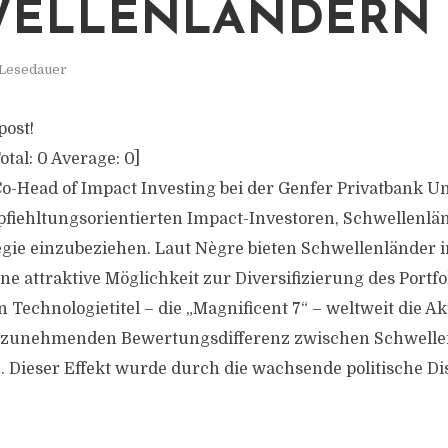
WELLENLÄNDERN
 Lesedauer
post!
otal:
0
Average:
0
]
o-Head of Impact Investing bei der Genfer Privatbank U
pfiehltungsorientierten Impact-Investoren, Schwellenlä
egie einzubeziehen. Laut Nègre bieten Schwellenländer i
ne attraktive Möglichkeit zur Diversifizierung des Portfo
 Technologietitel – die „Magnificent 7“ – weltweit die A
r zunehmenden Bewertungsdifferenz zwischen Schwell
. Dieser Effekt wurde durch die wachsende politische Di