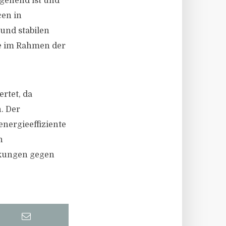
rgehend ist und
cen in
und stabilen
ze im Rahmen der
rtet, da
. Der
energieeffiziente
n
nkungen gegen