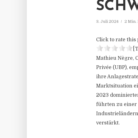
SCH
3. Juli 2024
2 Min.
Click to rate this 
[T
Mathieu Nègre, C
Privée (UBP), em
ihre Anlagestrat
Marktsituation ei
2023 dominierten
führten zu eine
Industrieländern
verstärkt.