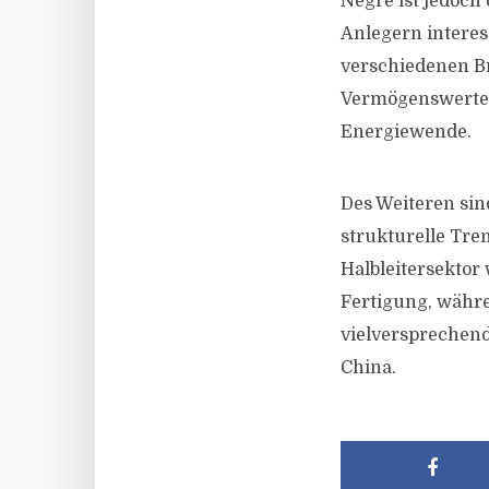
Nègre ist jedoch
Anlegern interes
verschiedenen B
Vermögenswerten 
Energiewende.
Des Weiteren sin
strukturelle Tre
Halbleitersektor 
Fertigung, währe
vielversprechen
China.