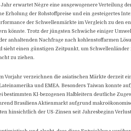
 Jahr erwartet Nègre eine ausgewogenere Verteilung der
ne Erholung der Rohstoffpreise und ein gesteigertes Inte
Performance der Schwellenmärkte im Vergleich zu den e
ern könnte. Trotz der jüngsten Schwäche einiger Umwe
der anhaltenden Nachfrage nach kohlenstoffarmen Lösu
 sieht einen günstigen Zeitpunkt, um Schwellenländer 
acht zu ziehen.
 Vorjahr verzeichnen die asiatischen Märkte derzeit ei
 Lateinamerika und EMEA. Besonders Taiwan konnte auf
ei bestimmten KI-bezogenen Halbleitern deutliche Zuge
hrend Brasiliens Aktienmarkt aufgrund makroökonomi
en hinsichtlich der US-Zinsen seit Jahresbeginn Verlust