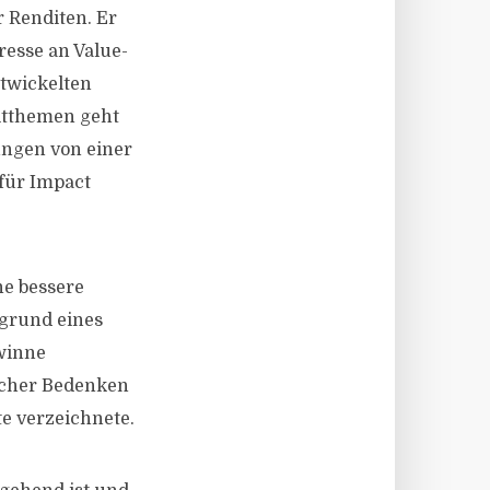
 Renditen. Er
resse an Value-
ntwickelten
ltthemen geht
ngen von einer
für Impact
ne bessere
grund eines
winne
scher Bedenken
e verzeichnete.