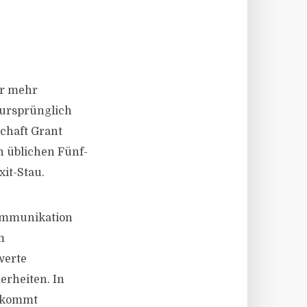
er mehr
 ursprünglich
schaft Grant
 üblichen Fünf-
xit-Stau.
kommunikation
m
werte
rheiten. In
l kommt