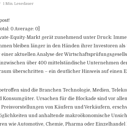
1 Min. Lesedauer
post!
otal:
0
Average:
0
]
ivate-Equity-Markt gerät zunehmend unter Druck: Imm
hmen bleiben länger in den Händen ihrer Investoren als
 einer aktuellen Analyse der Wirtschaftsprüfungsgesell
inzwischen über 400 mittelständische Unternehmen den
raum überschritten – ein deutlicher Hinweis auf einen E
betroffen sind die Branchen Technologie, Medien, Tele
 Konsumgüter. Ursachen für die Blockade sind vor alle
 Preisvorstellungen von Käufern und Verkäufern, ersch
glichkeiten und anhaltende makroökonomische Unsiche
oren wie Automotive, Chemie, Pharma oder Einzelhande