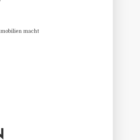
mmobilien macht
N