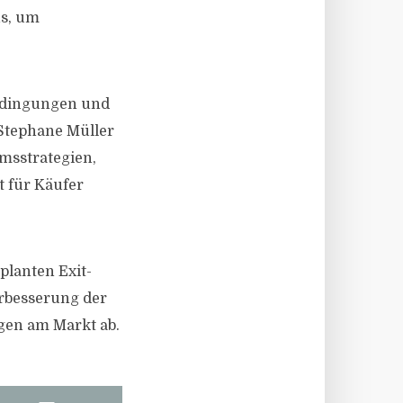
us, um
bedingungen und
 Stephane Müller
sstrategien,
t für Käufer
planten Exit-
erbesserung der
gen am Markt ab.