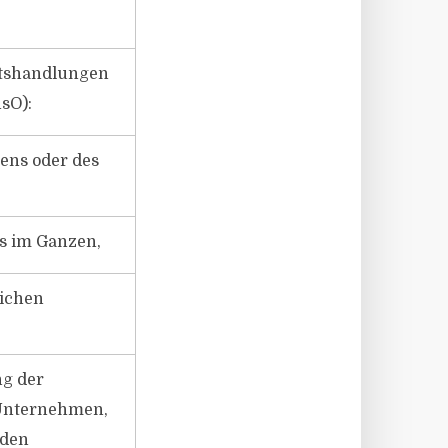
htshandlungen
nsO):
ens oder des
s im Ganzen,
lichen
ng der
Unternehmen,
nden