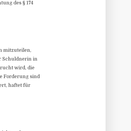
tung des § 174
 mitzuteilen,
r Schuldnerin in
ucht wird, die
te Forderung sind
t, haftet für