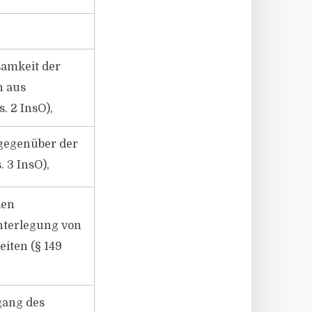
samkeit der
n aus
s. 2 InsO),
gegenüber der
 3 InsO),
den
nterlegung von
iten (§ 149
gang des