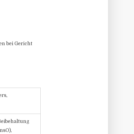
en bei Gericht
ers,
Beibehaltung
nsO),