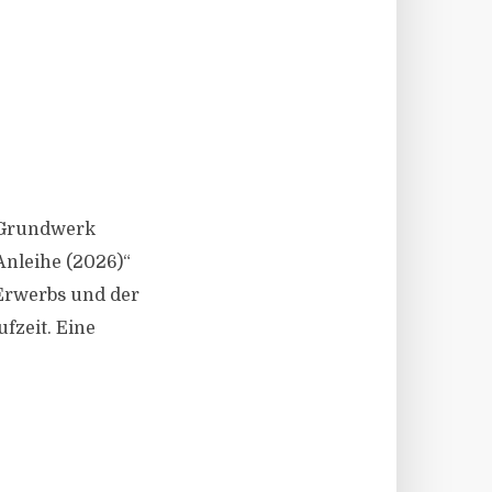
W Grundwerk
Anleihe (2026)“
 Erwerbs und der
fzeit. Eine