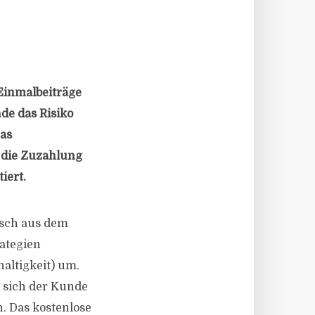
Einmalbeiträge
de das Risiko
Das
 die Zuzahlung
iert.
isch aus dem
ategien
haltigkeit) um.
t sich der Kunde
n. Das kostenlose