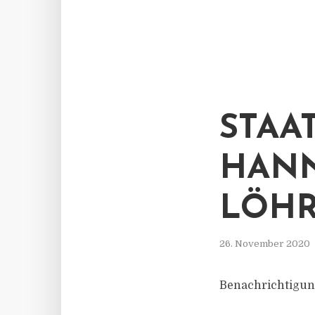
STAA
HANN
LÖHR
26. November 2020
Benachrichtigun