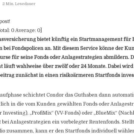
2 Min. Lesedauer
post!
otal:
0
Average:
0
]
sversicherung bietet künftig ein Startmanagement für 
bei Fondspolicen an. Mit diesem Service könne der Kun
urse für seine Fonds oder Anlagestrategien abmildern. 
läuft wahlweise über zwölf oder 24 Monate. Dabei wird
eitrag zunächst in einen risikoärmeren Startfonds invest
aufphase schichtet Condor das Guthaben dann automat
lich in die vom Kunden gewählten Fonds oder Anlagestr
r Investing), „ProfiMix“ (VV-Fonds) oder „BlueMix“ (Nach
t bei Anlagestrategien ein vorbelegter Rentenfonds. Stell
folio zusammen, kann er den Startfonds individuell wähle