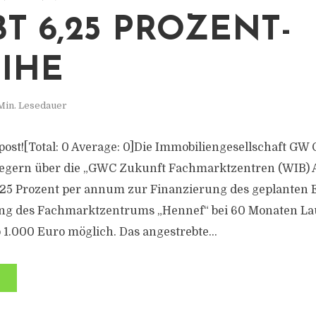
BT 6,25 PROZENT-
IHE
Min. Lesedauer
s post![Total: 0 Average: 0]Die Immobiliengesellschaft G
nlegern über die „GWC Zukunft Fachmarktzentren (WIB) 
,25 Prozent per annum zur Finanzierung des geplanten
ng des Fachmarktzentrums „Hennef“ bei 60 Monaten Lau
b 1.000 Euro möglich. Das angestrebte...