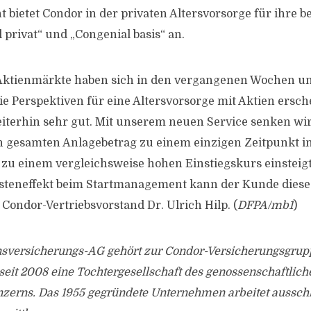
bietet Condor in der privaten Altersvorsorge für ihre b
 privat“ und „Congenial basis“ an.
 Aktienmärkte haben sich in den vergangenen Wochen u
Die Perspektiven für eine Altersvorsorge mit Aktien ersc
iterhin sehr gut. Mit unserem neuen Service senken wir 
 gesamten Anlagebetrag zu einem einzigen Zeitpunkt in
zu einem vergleichsweise hohen Einstiegskurs einsteigt
steneffekt beim Startmanagement kann der Kunde dieses
 Condor-Vertriebsvorstand Dr. Ulrich Hilp. (
DFPA/mb1
)
sversicherungs-AG gehört zur Condor-Versicherungsgruppe
eit 2008 eine Tochtergesellschaft des genossenschaftlich
zerns. Das 1955 gegründete Unternehmen arbeitet ausschl