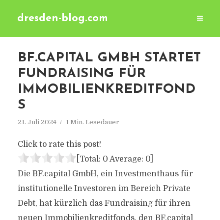
dresden-blog.com
BF.CAPITAL GMBH STARTET
FUNDRAISING FÜR
IMMOBILIENKREDITFOND
S
21. Juli 2024
1 Min. Lesedauer
Click to rate this post!
[Total:
0
Average:
0
]
Die BF.capital GmbH, ein Investmenthaus für
institutionelle Investoren im Bereich Private
Debt, hat kürzlich das Fundraising für ihren
neuen Immobilienkreditfonds, den BF.capital