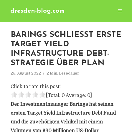
dresden-blog.com
BARINGS SCHLIESST ERSTE T
ARGET YIELD I
NFRASTRUCTURE DEBT-S
TRATEGIE ÜBER PLAN
25. August 2022
2 Min. Lesedauer
Click to rate this post!
[Total:
0
Average:
0
]
Der Investmentmanager Barings hat seinen
ersten Target Yield Infrastructure Debt Fund
und die zugehörigen Vehikel mit einem
Volumen von 630 Millionen US-Dollar