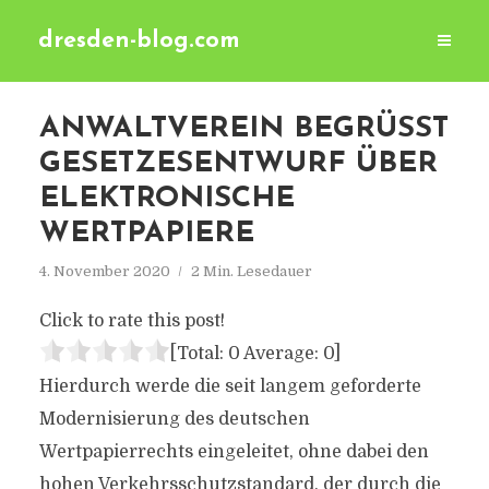
dresden-blog.com
ANWALTVEREIN BEGRÜSST G
ESETZESENTWURF ÜBER E
LEKTRONISCHE W
ERTPAPIERE
4. November 2020
2 Min. Lesedauer
Click to rate this post!
[Total:
0
Average:
0
]
Hierdurch werde die seit langem geforderte
Modernisierung des deutschen
Wertpapierrechts eingeleitet, ohne dabei den
hohen Verkehrsschutzstandard, der durch die