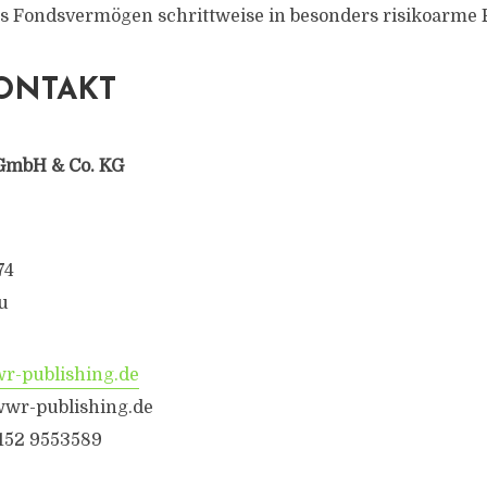
as Fondsvermögen schrittweise in besonders risikoarme
ONTAKT
GmbH & Co. KG
74
u
-publishing.de
wr-publishing.de
6152 9553589