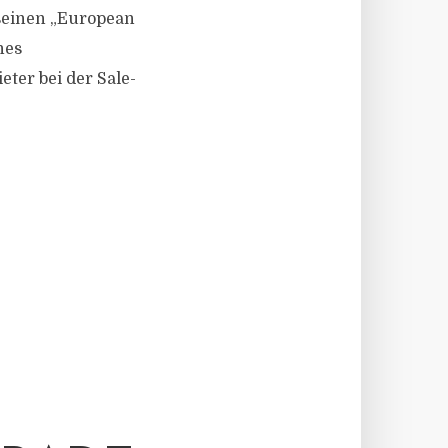
seinen „European
hes
ter bei der Sale-