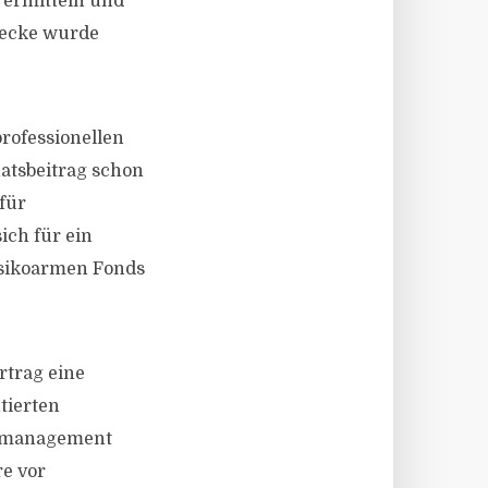
 ermitteln und
recke wurde
rofessionellen
atsbeitrag schon
für
ich für ein
isikoarmen Fonds
rtrag eine
tierten
ielmanagement
re vor