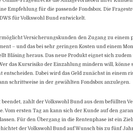
 Online-Fragestrecke die Anlagevorlieben ihrer Kunden
eine Empfehlung für die passende Fondsbox. Die Fragest
 DWS für Volkswohl Bund entwickelt.
 ermöglicht Versicherungskunden den Zugang zu einem p
ment – und das bei sehr geringen Kosten und einem Mon
ellt Bläsing heraus. Das neue Produkt eignet sich zudem 
Wer das Kursrisiko der Einzahlung mindern will, könne s
 entscheiden. Dabei wird das Geld zunächst in einem r
ann schrittweise in der gewählten Fondsbox anzulegen.
t beendet, zahlt der Volkswohl Bund aus dem befüllten Ve
e. Vom ersten Tag an kann sich der Kunde auf den garan
lassen. Für den Übergang in die Rentenphase ist ein Z
chichtet der Volkswohl Bund auf Wunsch bis zu fünf Jah