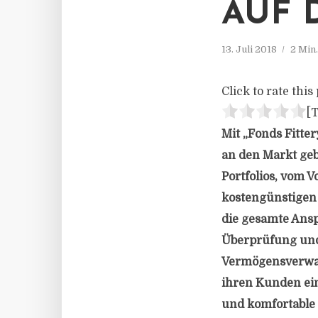
AUF 
13. Juli 2018
2 Min
Click to rate this 
[T
Mit „Fonds Fitte
an den Markt geb
Portfolios, vom 
kostengünstigen 
die gesamte Ans
Überprüfung und 
Vermögensverwalt
ihren Kunden ein
und komfortable 