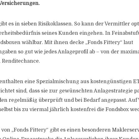
Versicherungen.
bt es in sieben Risikoklassen. So kann der Vermittler op
herheitsbedürfnis seines Kunden eingehen. In Feinabstu
dsboxen wählbar. Mit ihnen decke „Fonds Fittery“ laut
ben so gut wie jedes Anlageprofil ab – von der maxima
n Renditechance.
enthalten eine Spezialmischung aus kostengünstigen ETF
chtet sind, dass sie zur gewünschten Anlagestrategie pa
en regelmäßig überprüft und bei Bedarf angepasst. Au
elbst bis zu viermal jährlich kostenfrei die Fondsbox we
 von „Fonds Fittery“ gibt es einen besonderen Maklerserv