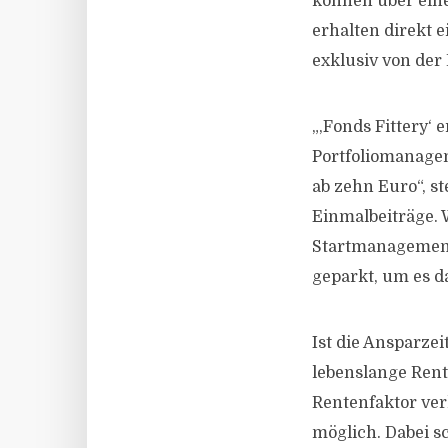
können über eine
erhalten direkt 
exklusiv von der
„,Fonds Fittery‘
Portfoliomanage
ab zehn Euro“, st
Einmalbeiträge. 
Startmanagement
geparkt, um es d
Ist die Ansparzei
lebenslange Rent
Rentenfaktor ver
möglich. Dabei s