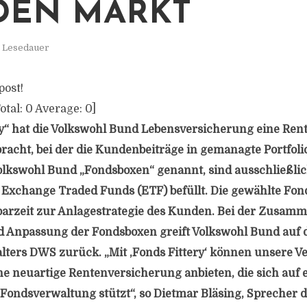
DEN MARKT
. Lesedauer
post!
otal:
0
Average:
0
]
ry“ hat die Volkswohl Bund Lebensversicherung eine Re
racht, bei der die Kundenbeiträge in gemanagte Portfolio
Volkswohl Bund „Fondsboxen“ genannt, sind ausschließlic
Exchange Traded Funds (ETF) befüllt. Die gewählte Fon
parzeit zur Anlagestrategie des Kunden. Bei der Zusam
Anpassung der Fondsboxen greift Volkswohl Bund auf d
ers DWS zurück. „Mit ,Fonds Fittery‘ können unsere Ve
e neuartige Rentenversicherung anbieten, die sich auf 
Fondsverwaltung stützt“, so Dietmar Bläsing, Sprecher d