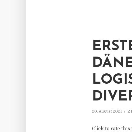
ERST
DÄNE
LOGI
DIVE
20. August 2021
2 
Click to rate thi