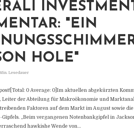
RALI INVESTMENT
ENTAR: "EIN
NUNGSSCHIMMER
SON HOLE"
Min. Lesedauer
s post![Total: 0 Average: 0]Im aktuellen abgekürzten Kom
Leiter der Abteilung für Makroökonomie und Marktanal
 treibenden Faktoren auf dem Markt im August sowie d
-Gipfels. „Beim vergangenen Notenbankgipfel in Jackso
berraschend hawkishe Wende von...