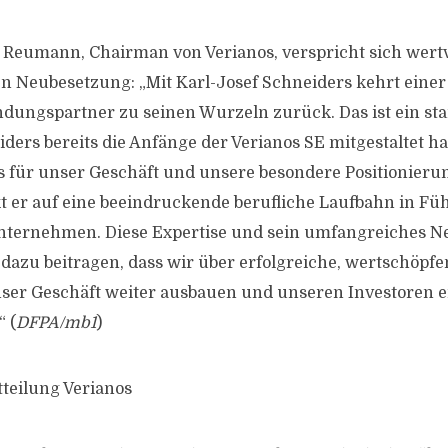
Reumann, Chairman von Verianos, verspricht sich wertv
 Neubesetzung: „Mit Karl-Josef Schneiders kehrt einer
ungspartner zu seinen Wurzeln zurück. Das ist ein sta
ders bereits die Anfänge der Verianos SE mitgestaltet hat
is für unser Geschäft und unsere besondere Positionieru
ckt er auf eine beeindruckende berufliche Laufbahn in F
nternehmen. Diese Expertise und sein umfangreiches Ne
azu beitragen, dass wir über erfolgreiche, wertschöpf
nser Geschäft weiter ausbauen und unseren Investoren 
 (
DFPA/mb1
)
tteilung Verianos