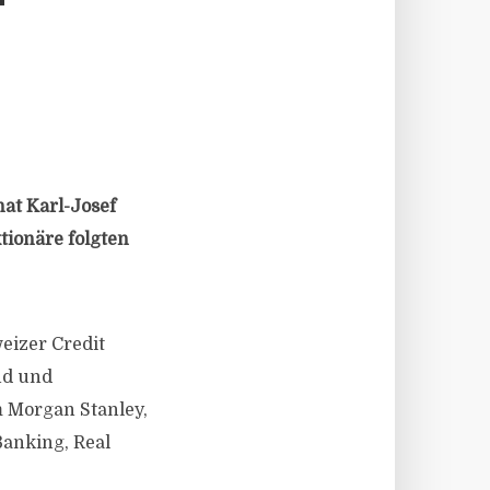
T
at Karl-Josef
tionäre folgten
eizer Credit
nd und
m Morgan Stanley,
Banking, Real