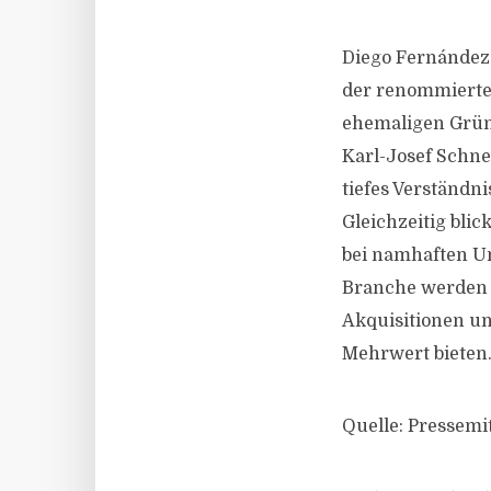
Diego Fernández 
der renommierten
ehemaligen Gründ
Karl-Josef Schnei
tiefes Verständn
Gleichzeitig bli
bei namhaften U
Branche werden d
Akquisitionen u
Mehrwert bieten.“
Quelle: Pressemi