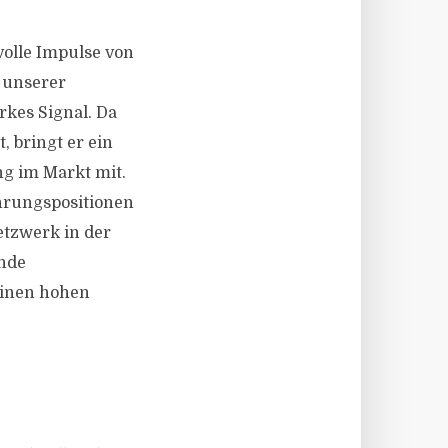
olle Impulse von
 unserer
rkes Signal. Da
, bringt er ein
ng im Markt mit.
ührungspositionen
tzwerk in der
ende
einen hohen