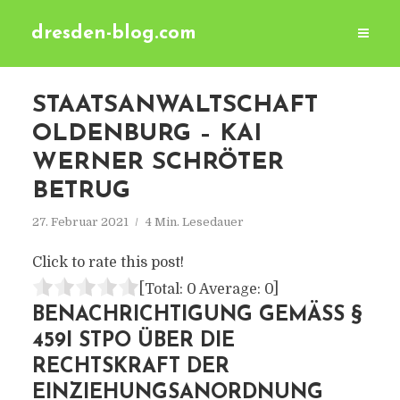
dresden-blog.com
STAATSANWALTSCHAFT
OLDENBURG – KAI
WERNER SCHRÖTER
BETRUG
27. Februar 2021
4 Min. Lesedauer
Click to rate this post!
[Total:
0
Average:
0
]
BENACHRICHTIGUNG GEMÄSS § 4
59I STPO ÜBER DIE R
ECHTSKRAFT DER E
INZIEHUNGSANORDNUNG