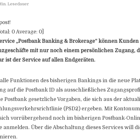
Min. Lesedauer
post!
otal:
0
Average:
0
]
ervice „Postbank Banking & Brokerage“ können Kunden 
anzgeschäfte mit nur noch einem persönlichen Zugang, d
r ist der Service auf allen Endgeräten.
 alle Funktionen des bisherigen Bankings in die neue Pla
g auf die Postbank ID als ausschließliches Zugangsprofil
e Postbank gesetzliche Vorgaben, die sich aus der aktual
hlungsverkehrsrichtlinie (PSD2) ergeben. Mit Kontonu
ich vorrübergehend noch im bisherigen Postbank-Onli
 anmelden. Über die Abschaltung dieses Services will d
mieren.