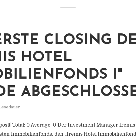
ERSTE CLOSING D
MIS HOTEL
BILIENFONDS I"
E ABGESCHLOSSE
 Lesedauer
s post![Total: 0 Average: 0]Der Investment Manager Iremis
rsten Immobilienfonds, den „Iremis Hotel Immobilienfonds