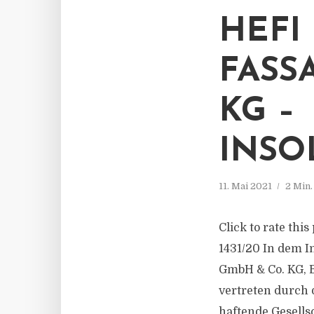
HEFI
FASS
KG –
INSO
11. Mai 2021
2 Min
Click to rate thi
1431/20 In dem 
GmbH & Co. KG, B
vertreten durch 
haftende Gesells