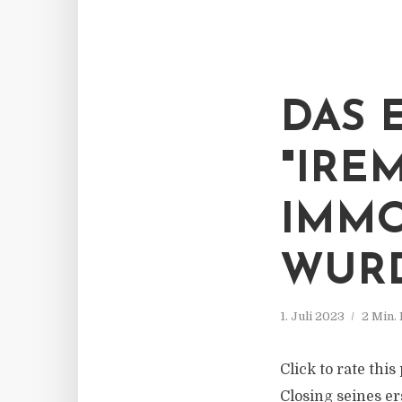
DAS 
"IRE
IMMO
WURD
1. Juli 2023
2 Min.
Click to rate thi
Closing seines e