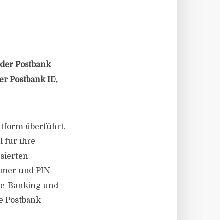
der Postbank
er Postbank ID,
ttform überführt.
 für ihre
isierten
mmer und PIN
ne-Banking und
ie Postbank