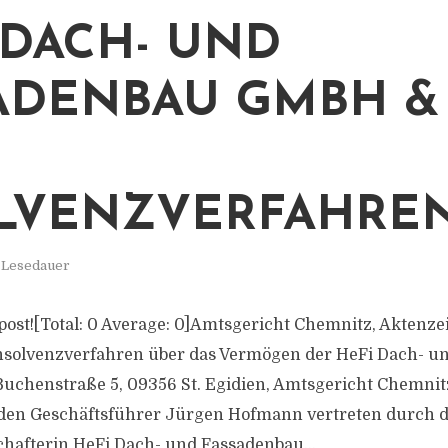
 DACH- UND
ADENBAU GMBH & 
LVENZVERFAHRE
. Lesedauer
s post![Total: 0 Average: 0]Amtsgericht Chemnitz, Aktenze
Insolvenzverfahren über das Vermögen der HeFi Dach- u
uchenstraße 5, 09356 St. Egidien, Amtsgericht Chemnit
den Geschäftsführer Jürgen Hofmann vertreten durch d
chafterin HeFi Dach- und Fassadenbau...