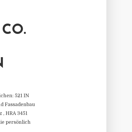
CO.
N
ichen: 521 IN
nd Fassadenbau
z , HRA 3451
ie persönlich