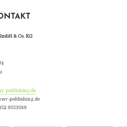
ONTAKT
GmbH & Co. KG
74
u
-publishing.de
wr-publishing.de
6152 9553589