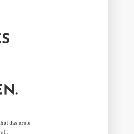
ES
N.
 hat das erste
 I“,