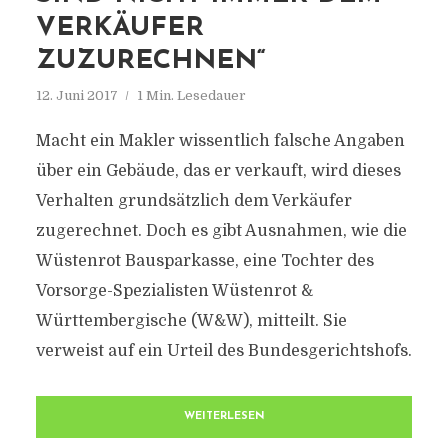
VERKÄUFER
ZUZURECHNEN“
12. Juni 2017
1 Min. Lesedauer
Macht ein Makler wissentlich falsche Angaben
über ein Gebäude, das er verkauft, wird dieses
DRESDEN-BLOG.COM
Verhalten grundsätzlich dem Verkäufer
zugerechnet. Doch es gibt Ausnahmen, wie die
Alle Informationen rund um Dresden
Wüstenrot Bausparkasse, eine Tochter des
Vorsorge-Spezialisten Wüstenrot &
Württembergische (W&W), mitteilt. Sie
verweist auf ein Urteil des Bundesgerichtshofs.
WEITERLESEN