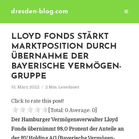
dresden-blog.com
LLOYD FONDS STÄRKT
MARKTPOSITION DURCH
ÜBERNAHME DER
BAYERISCHE VERMÖGEN-
GRUPPE
31. März 2022
2 Min. Lesedauer
Click to rate this post!
[Total:
0
Average:
0
]
Der Hamburger Vermögensverwalter Lloyd
Fonds übernimmt 98,0 Prozent der Anteile an
der BV Holding AG (Bayerische Vermögen-