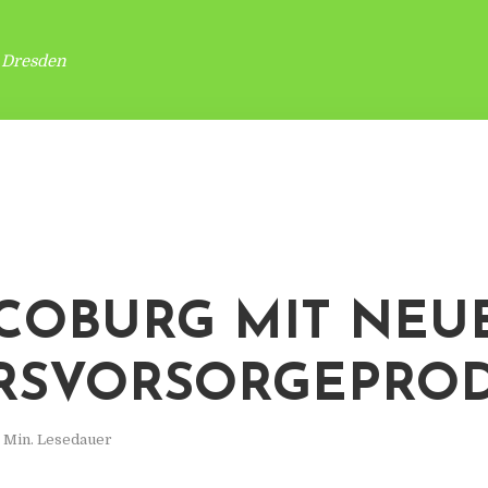
 Dresden
COBURG MIT NEU
RSVORSORGEPRO
 Min. Lesedauer