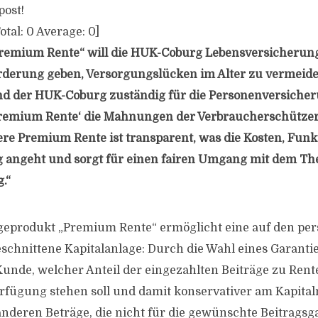
post!
otal:
0
Average:
0
]
Premium Rente“ will die HUK-Coburg Lebensversicherun
rderung geben, Versorgungslücken im Alter zu vermeide
nd der HUK-Coburg zuständig für die Personenversicher
Premium Rente‘ die Mahnungen der Verbraucherschützer
e Premium Rente ist transparent, was die Kosten, Funk
 angeht und sorgt für einen fairen Umgang mit dem T
.“
geprodukt „Premium Rente“ ermöglicht eine auf den per
chnittene Kapitalanlage: Durch die Wahl eines Garanti
Kunde, welcher Anteil der eingezahlten Beiträge zu Ren
erfügung stehen soll und damit konservativer am Kapita
anderen Beträge, die nicht für die gewünschte Beitragsga