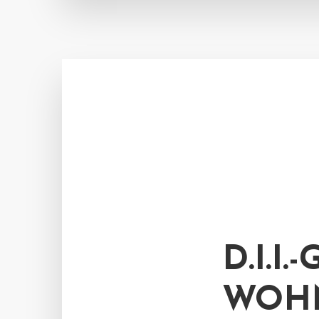
D.I.I
WOHN