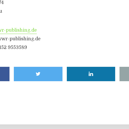
74
u
-publishing.de
wr-publishing.de
6152 9553589