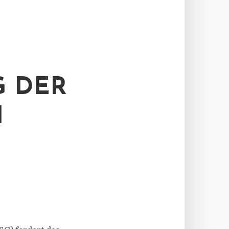
G DER
I