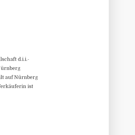
chaft d.i.i.-
Nürnberg
ilt auf Nürnberg
erkäuferin ist