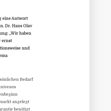
g eine Antwort
n. Dr. Hans Olav
ung: „Wir haben
 ernst
tionsweise und
hema
sönlichen Bedarf
eniveaus
tenbeginn
lmarkt angelegt
rantie benötigt