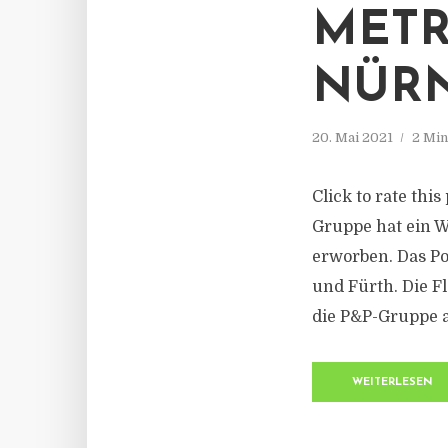
MET
NÜR
20. Mai 2021
2 Min
Click to rate thi
Gruppe hat ein 
erworben. Das Por
und Fürth. Die F
die P&P-Gruppe a
WEITERLESEN