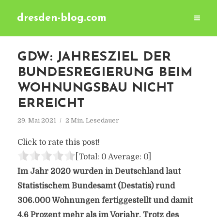
dresden-blog.com
GDW: JAHRESZIEL DER
BUNDESREGIERUNG BEIM
WOHNUNGSBAU NICHT
ERREICHT
29. Mai 2021
2 Min. Lesedauer
Click to rate this post!
[Total:
0
Average:
0
]
Im Jahr 2020 wurden in Deutschland laut
Statistischem Bundesamt (Destatis) rund
306.000 Wohnungen fertiggestellt und damit
4,6 Prozent mehr als im Vorjahr. Trotz des