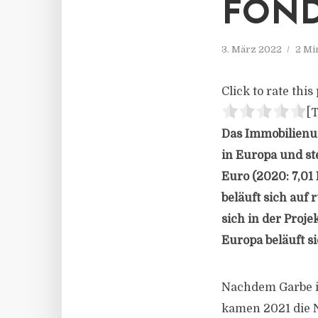
FOND
3. März 2022
2 Mi
Click to rate this 
[T
Das Immobilienun
in Europa und st
Euro (2020: 7,01
beläuft sich auf 
sich in der Proj
Europa beläuft si
Nachdem Garbe im
kamen 2021 die N