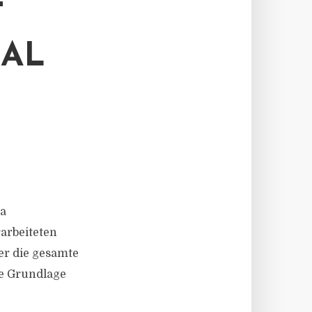
T
BAL
na
arbeiteten
ber die gesamte
ne Grundlage