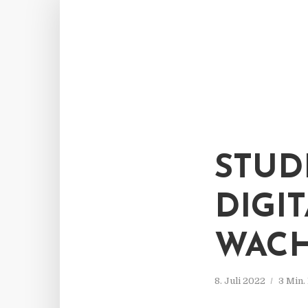
STUD
DIGI
WAC
8. Juli 2022
3 Min.