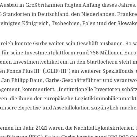
Ausbau in Großbritannien folgten Anfang dieses Jahres. 
6 Standorten in Deutschland, den Niederlanden, Frankreic
einigten Königreich, Tschechien, Polen und der Slowakei
eich konnte Garbe weiter sein Geschäft ausbauen. So 
st für seine Investmentplattform rund 786 Millionen Euro
denen Investmentvehikel ein. In den Startlöchern steht 
n Fonds Plus III“ („GLIF+III“) ein weiterer Spezialfonds,
. Jan Philipp Daun, Garbe-Geschäftsführer und verantwor
ement, kommentiert: „Institutionelle Investoren schätz
n, die ihnen der europäische Logistikimmobilienmarkt 
unsere Expertise und Assetallokation zugänglich mache
emen im Jahr 2021 waren die Nachhaltigkeitskriterien 