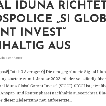
AL IDUNA RICHTE
SPOLICE „SI GLO
NT INVEST“
HALTIG AUS
Min. Lesedauer
s post![Total: 0 Average: 0] Die neu gegründete Signal Idu
ng startete zum 1. Januar 2022 mit der vollständig über
al Iduna Global Garant Invest“ (SIGGI). SIGGI ist jetzt ü
 (Anspar- und Rentenphase) nachhaltig ausgerichtet. Ei
er dieser Zielsetzung neu aufgesetzte...