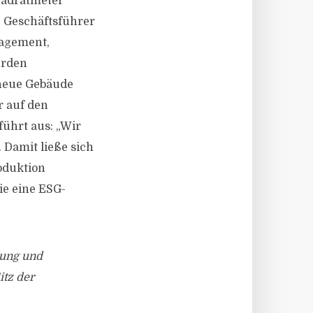
uadratmeter
, Geschäftsführer
nagement,
erden
 neue Gebäude
r auf den
führt aus: „Wir
 Damit ließe sich
oduktion
ie eine ESG-
lung und
tz der