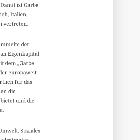
Damit ist Garbe
h, Italien,
 vertreten.
sammelte der
 an Eigenkapital
mit dem „Garbe
 der europaweit
tlich für das
en die
bietet und die
n.“
Umwelt, Soziales