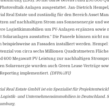
sführung (ESG). So hat Garbe bereits rund 230.000 Q
Photovoltaik-Anlagen ausgestattet. Jan-Dietrich Hempel
rial Real Estate und zuständig für den Bereich Asset Ma
setzen auf nachhaltigen Strom aus Sonnenenergie und w
sere Logistikimmobilien um PV-Anlagen ergänzen sowie
t Solaranlagen ausstatten.“ Die Paneele können nicht nu
 beispielsweise an Fassaden installiert werden. Hempel 
otenzial von circa sechs Millionen Quadratmetern Fläche.
d 600 Megawatt PV-Leistung zur nachhaltigen Strompr
eben Solarenergie wurden auch Green Lease-Verträge sow
 Reporting implementiert.
(DFPA/JF1)
ial Real Estate GmbH ist ein Spezialist für Projektentwick
ogistik- und Unternehmensimmobilien in Deutschland. Si
Hamburg.