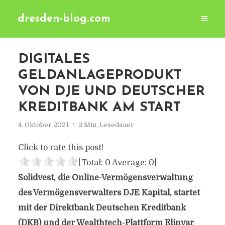
dresden-blog.com
DIGITALES
GELDANLAGEPRODUKT
VON DJE UND DEUTSCHER
KREDITBANK AM START
4. Oktober 2021
2 Min. Lesedauer
Click to rate this post!
[Total:
0
Average:
0
]
Solidvest, die Online-Vermögensverwaltung
des Vermögensverwalters DJE Kapital, startet
mit der Direktbank Deutschen Kreditbank
(DKB) und der Wealthtech-Plattform Elinvar