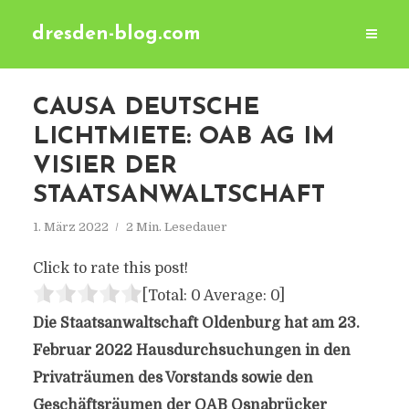
dresden-blog.com
CAUSA DEUTSCHE
LICHTMIETE: OAB AG IM
VISIER DER
STAATSANWALTSCHAFT
1. März 2022
2 Min. Lesedauer
Click to rate this post!
[Total:
0
Average:
0
]
Die Staatsanwaltschaft Oldenburg hat am 23.
Februar 2022 Hausdurchsuchungen in den
Privaträumen des Vorstands sowie den
Geschäftsräumen der OAB Osnabrücker