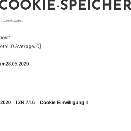
COOKIE-SPEICHE
n. Lesedauer
post!
otal:
0
Average:
0
]
tum
28.05.2020
 2020 – I ZR 7/16 – Cookie-Einwilligung II