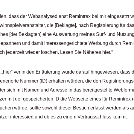
nden, dass der Webanalysedienst Remintrex bei mir eingesetzt wi
innspielveranstalter, die [Beklagte], nach Registrierung für d
ches [der Beklagten] eine Auswertung meines Surf- und Nutzung
partnern und damit interessengerichtete Werbung durch Remin
ch jederzeit wieder löschen. Lesen Sie Näheres hier.“
t „hier“ verlinkten Erläuterung wurde darauf hingewiesen, dass 
generierte Nummer (ID) erhalten würden, die den Registrierung
der sich mit Namen und Adresse in das bereitgestellte Webform
zer mit der gespeicherten ID die Webseite eines für Remintrex re
chen würde, sollte sowohl dieser Besuch erfasst werden als a
utzer interessiert und ob es zu einem Vertragsschluss kommt.