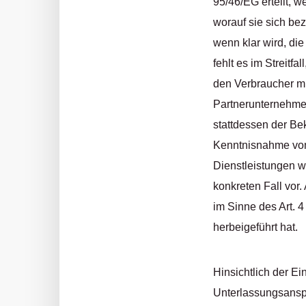
95/46/EG erteilt, w
worauf sie sich bezi
wenn klar wird, di
fehlt es im Streitf
den Verbraucher mi
Partnerunternehmen
stattdessen der Be
Kenntnisnahme vom 
Dienstleistungen we
konkreten Fall vor.
im Sinne des Art. 
herbeigeführt hat.
Hinsichtlich der Ei
Unterlassungsanspr