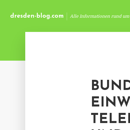
dresden-blog.com
Alle Informationen rund um
BUND
EINW
TELE