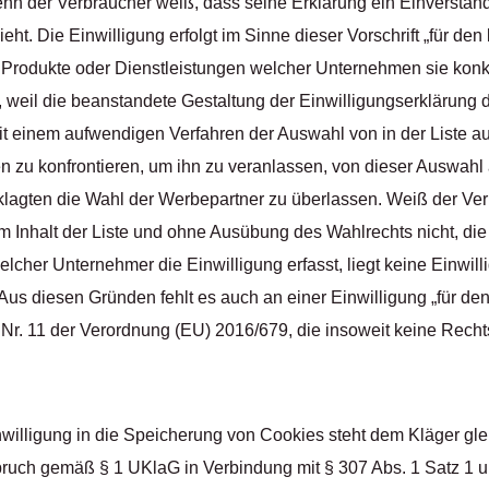
enn der Verbraucher weiß, dass seine Erklärung ein Einverständ
eht. Die Einwilligung erfolgt im Sinne dieser Vorschrift „für den 
e Produkte oder Dienstleistungen welcher Unternehmen sie konkr
all, weil die beanstandete Gestaltung der Einwilligungserklärung d
t einem aufwendigen Verfahren der Auswahl von in der Liste au
 zu konfrontieren, um ihn zu veranlassen, von dieser Auswah
klagten die Wahl der Werbepartner zu überlassen. Weiß der Ve
Inhalt der Liste und ohne Ausübung des Wahlrechts nicht, die
lcher Unternehmer die Einwilligung erfasst, liegt keine Einwill
 Aus diesen Gründen fehlt es auch an einer Einwilligung „für de
4 Nr. 11 der Verordnung (EU) 2016/679, die insoweit keine Rec
nwilligung in die Speicherung von Cookies steht dem Kläger glei
uch gemäß § 1 UKlaG in Verbindung mit § 307 Abs. 1 Satz 1 un