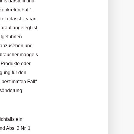
nis darstellt und
konkreten Fall“,
et erfasst. Daran
arauf angelegt ist,
fgeführten
l abzusehen und
rbraucher mangels
 Produkte oder
igung für den
n bestimmten Fall“
htsänderung
chfalls ein
d Abs. 2 Nr. 1