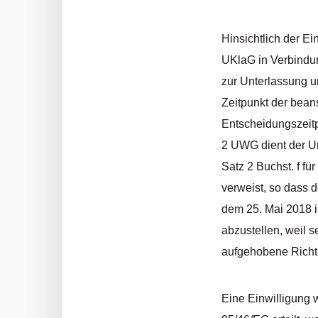
Hinsichtlich der Ei
UKlaG in Verbindun
zur Unterlassung u
Zeitpunkt der bea
Entscheidungszeitp
2 UWG dient der Um
Satz 2 Buchst. f für
verweist, so dass d
dem 25. Mai 2018 is
abzustellen, weil s
aufgehobene Richtl
Eine Einwilligung w