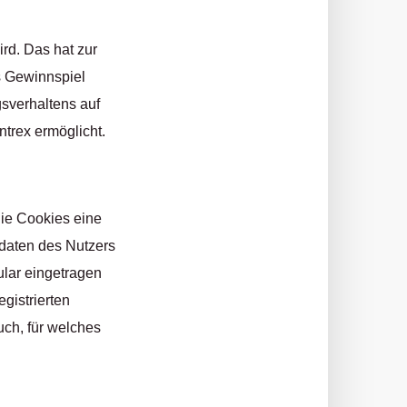
rd. Das hat zur
as Gewinnspiel
sverhaltens auf
trex ermöglicht.
die Cookies eine
sdaten des Nutzers
ular eingetragen
gistrierten
uch, für welches