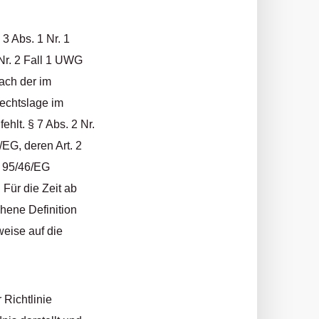
3 Abs. 1 Nr. 1
Nr. 2 Fall 1 UWG
ach der im
echtslage im
hlt. § 7 Abs. 2 Nr.
EG, deren Art. 2
ie 95/46/EG
 Für die Zeit ab
ehene Definition
weise auf die
 Richtlinie