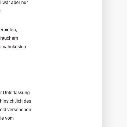
l war aber nur
.
erbieten,
brauchern
 Abmahnkosten
ur Unterlassung
hinsichtlich des
feld versehenen
die vom